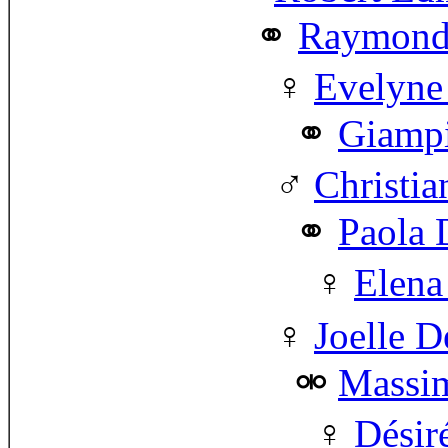
Raymond
Evelyne
Giampi
Christia
Paola 
Elena
Joelle D
Massim
Désir