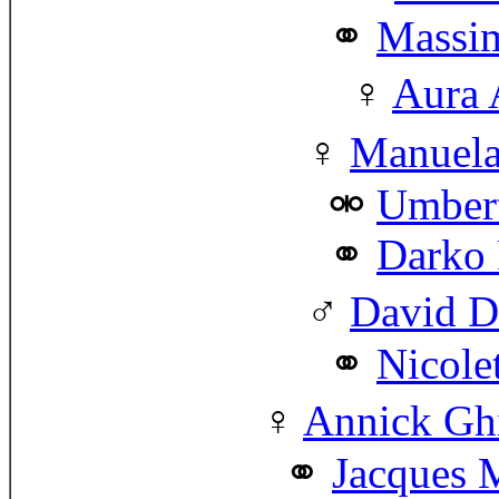
Massim
Aura 
Manuela
Umbert
Darko 
David D
Nicole
Annick Ghi
Jacques M