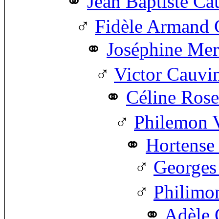
Jean Baptiste Ca
Fidèle Armand 
Joséphine Me
Victor Cauvi
Céline Rose
Philemon V
Hortense 
Georges
Philimo
Adèle 