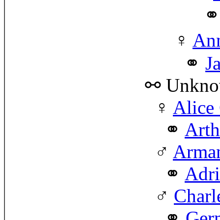
Ann
J
⚯ Unkn
♀
Alice
Arth
♂
Arma
Adri
♂
Charl
Ger