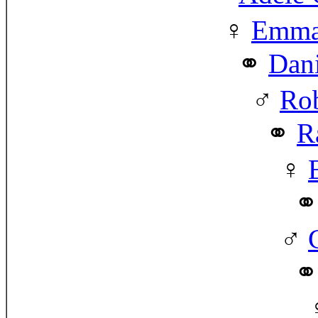
Emma 
Dani
Rob
R