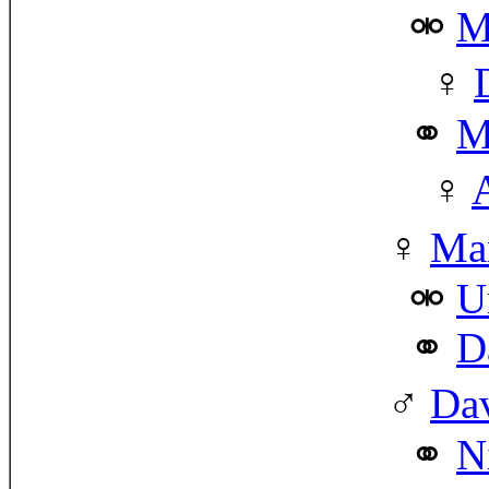
M
M
Man
U
D
Dav
N