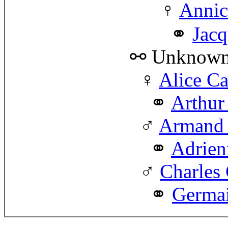
Annic
Jacq
⚯ Unknow
♀
Alice C
Arthur
♂
Armand 
Adrien
♂
Charles
Germai