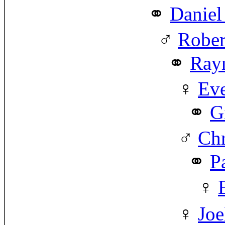
Daniel
Rober
Ray
Eve
G
Chr
P
Joe