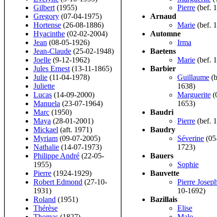
Gilbert
(1955)
Pierre
(bef. 
Gregory
(07-04-1975)
Arnaud
Hortense
(26-08-1886)
Marie
(bef. 
Hyacinthe
(02-02-2004)
Automne
Jean
(08-05-1926)
Irma
Jean-Claude
(25-02-1948)
Baetens
Joelle
(9-12-1962)
Marie
(bef. 
Jules Ernest
(13-11-1865)
Barbier
Julie
(11-04-1978)
Guillaume
(b
Juliette
1638)
Lucas
(14-09-2000)
Marguerite
(
Manuela
(23-07-1964)
1653)
Marc
(1950)
Baudri
Maya
(28-01-2001)
Pierre
(bef. 
Mickael
(aft. 1971)
Baudry
Myriam
(09-07-2005)
Séverine
(05
Nathalie
(14-07-1973)
1723)
Philippe André
(22-05-
Bauers
1955)
Sophie
Pierre
(1924-1929)
Bauvette
Robert Edmond
(27-10-
Pierre Josep
1931)
10-1692)
Roland
(1951)
Bazillais
Thérèse
Elise
Thomas
(1827)
Malo