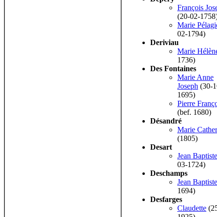
François Jos
(20-02-1758
Marie Pélagi
02-1794)
Deriviau
Marie Hélèn
1736)
Des Fontaines
Marie Anne
Joseph
(30-1
1695)
Pierre Franç
(bef. 1680)
Désandré
Marie Cather
(1805)
Desart
Jean Baptist
03-1724)
Deschamps
Jean Baptist
1694)
Desfarges
Claudette
(25
1925)