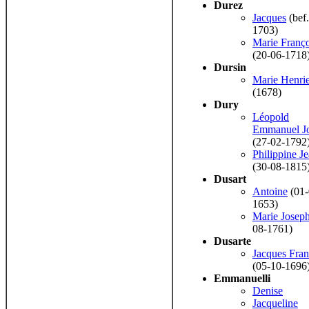
Durez
Jacques
(bef.
1703)
Marie Franço
(20-06-1718
Dursin
Marie Henrie
(1678)
Dury
Léopold
Emmanuel J
(27-02-1792
Philippine J
(30-08-1815
Dusart
Antoine
(01-
1653)
Marie Josep
08-1761)
Dusarte
Jacques Fran
(05-10-1696
Emmanuelli
Denise
Jacqueline