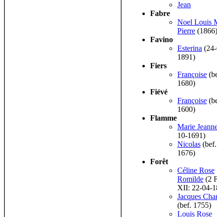
Jean
Fabre
Noel Louis 
Pierre
(1866
Favino
Esterina
(24-
1891)
Fiers
Françoise
(be
1680)
Fiévé
Françoise
(be
1600)
Flamme
Marie Jeann
10-1691)
Nicolas
(bef.
1676)
Forêt
Céline Rose
Romilde
(2 F
XII: 22-04-1
Jacques Char
(bef. 1755)
Louis Rose