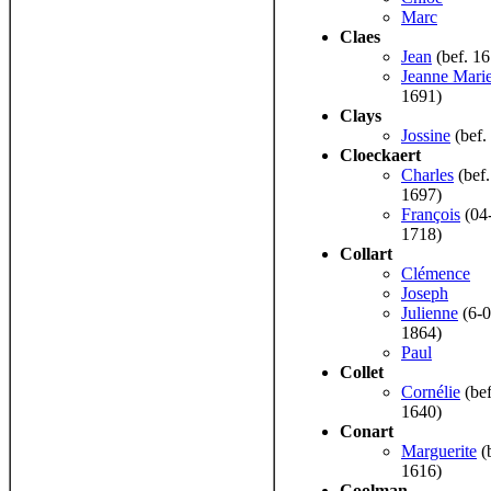
Marc
Claes
Jean
(bef. 16
Jeanne Mari
1691)
Clays
Jossine
(bef.
Cloeckaert
Charles
(bef.
1697)
François
(04
1718)
Collart
Clémence
Joseph
Julienne
(6-0
1864)
Paul
Collet
Cornélie
(bef
1640)
Conart
Marguerite
(
1616)
Coolman