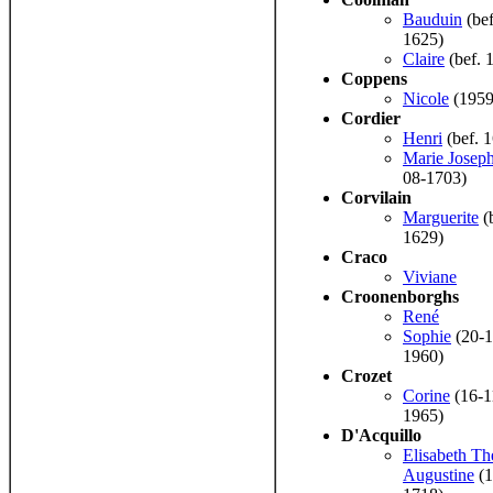
Bauduin
(bef
1625)
Claire
(bef. 
Coppens
Nicole
(1959
Cordier
Henri
(bef. 
Marie Josep
08-1703)
Corvilain
Marguerite
(
1629)
Craco
Viviane
Croonenborghs
René
Sophie
(20-1
1960)
Crozet
Corine
(16-1
1965)
D'Acquillo
Elisabeth Th
Augustine
(1