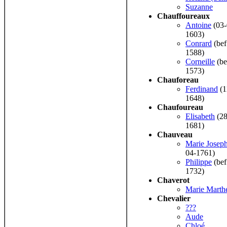
Suzanne
Chauffoureaux
Antoine
(03-
1603)
Conrard
(bef
1588)
Corneille
(be
1573)
Chauforeau
Ferdinand
(1
1648)
Chaufoureau
Elisabeth
(28
1681)
Chauveau
Marie Josep
04-1761)
Philippe
(bef
1732)
Chaverot
Marie Marth
Chevalier
???
Aude
Chloé