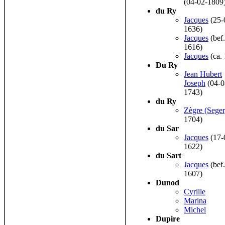
(04-02-1809
du Ry
Jacques
(25-
1636)
Jacques
(bef.
1616)
Jacques
(ca.
Du Ry
Jean Hubert
Joseph
(04-0
1743)
du Ry
Zègre (Seger
1704)
du Sar
Jacques
(17-
1622)
du Sart
Jacques
(bef.
1607)
Dunod
Cyrille
Marina
Michel
Dupire