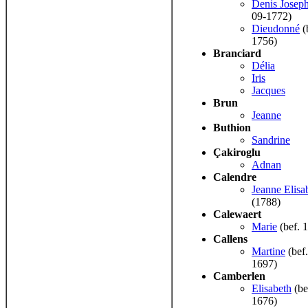
Denis Josep
09-1772)
Dieudonné
(
1756)
Branciard
Délia
Iris
Jacques
Brun
Jeanne
Buthion
Sandrine
Çakiroglu
Adnan
Calendre
Jeanne Elisa
(1788)
Calewaert
Marie
(bef. 
Callens
Martine
(bef.
1697)
Camberlen
Elisabeth
(be
1676)