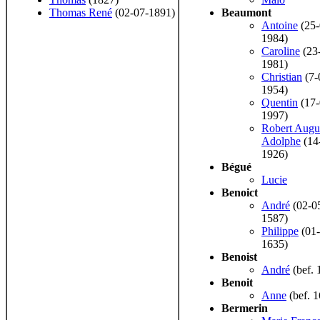
Thomas René
(02-07-1891)
Beaumont
Antoine
(25-
1984)
Caroline
(23
1981)
Christian
(7-
1954)
Quentin
(17-
1997)
Robert Augu
Adolphe
(14
1926)
Bégué
Lucie
Benoict
André
(02-0
1587)
Philippe
(01-
1635)
Benoist
André
(bef. 
Benoit
Anne
(bef. 
Bermerin