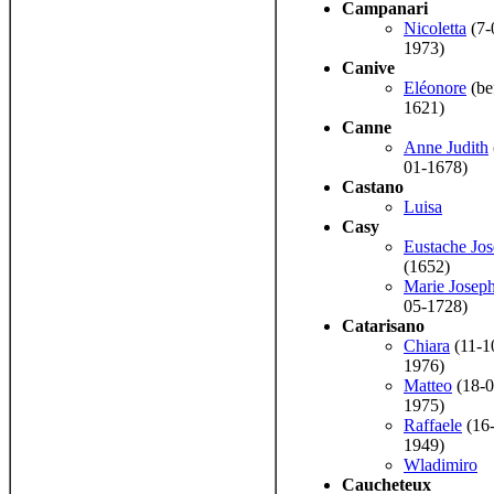
Campanari
Nicoletta
(7-
1973)
Canive
Eléonore
(be
1621)
Canne
Anne Judith
01-1678)
Castano
Luisa
Casy
Eustache Jo
(1652)
Marie Josep
05-1728)
Catarisano
Chiara
(11-1
1976)
Matteo
(18-0
1975)
Raffaele
(16
1949)
Wladimiro
Caucheteux