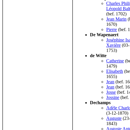
Charles Phil
Léopold Bal
(bef. 1702)
Jean Marin
(
1670)
Pierre
(bef. 
De Wapenaert
Joséphine Is
Xavière
(03-
1753)
de Witte
Catherine
(be
1479)
Elisabeth
(be
1655)
Jean
(bef. 16
Jean
(bef. 16
Josse
(bef. 1
Jossine
(bef.
Dechamps
Adèle Charlo
(3-12-1870)
Auguste
(23
1843)
Auguste Ant