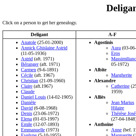
Deligan
Click on a person to get her genealogy.
Deligant
A-F
Anatole
(25-01-2000)
Agostinis
Annick Ghislaine Astrid
Aura
(03-06
(11-05-1936)
Eros
Astrid
(aft. 1971)
Massimilian
Béranger
(aft. 1971)
05-1972)
Carmen
(9-6-1891)
Albite
Cécile
(aft. 1967)
Margherite
Christian
(21-09-1960)
Alexandre
Claire
(aft.1967)
Catherine
(2
Claude
1959)
Daniel Louis
(14-02-1905)
Alliès
Danièle
Jean Marius
David
(6-08-1968)
Hilaire
Denis
(23-06-1972)
Thérèse José
Elena
(01-03-1997)
(27-04-1848
Emile
(12-07-1893)
Anthoine
Emmanuelle
(1973)
Anne
(bef. 
Evelyne
(5-10-1955)
Marguerite
(