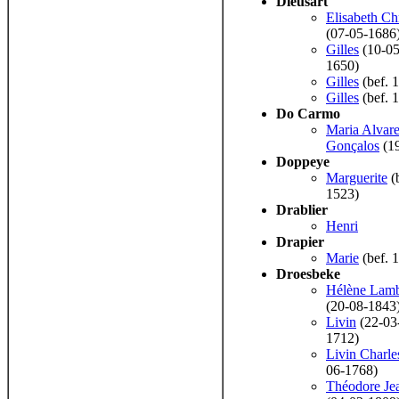
Dieusart
Elisabeth Chr
(07-05-1686
Gilles
(10-05
1650)
Gilles
(bef. 
Gilles
(bef. 
Do Carmo
Maria Alvar
Gonçalos
(1
Doppeye
Marguerite
(
1523)
Drablier
Henri
Drapier
Marie
(bef. 
Droesbeke
Hélène Lamb
(20-08-1843
Livin
(22-03
1712)
Livin Charle
06-1768)
Théodore Je