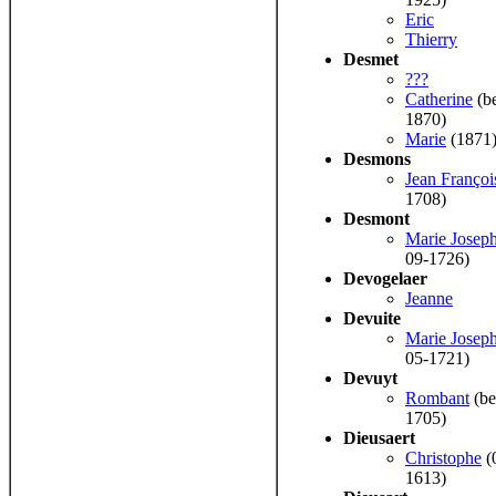
Eric
Thierry
Desmet
???
Catherine
(be
1870)
Marie
(1871
Desmons
Jean Françoi
1708)
Desmont
Marie Josep
09-1726)
Devogelaer
Jeanne
Devuite
Marie Josep
05-1721)
Devuyt
Rombant
(be
1705)
Dieusaert
Christophe
(
1613)