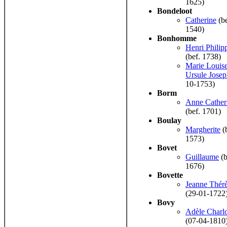
1625)
Bondeloot
Catherine
(be
1540)
Bonhomme
Henri Philip
(bef. 1738)
Marie Louis
Ursule Jose
10-1753)
Borm
Anne Cather
(bef. 1701)
Boulay
Margherite
(
1573)
Bovet
Guillaume
(b
1676)
Bovette
Jeanne Thér
(29-01-1722
Bovy
Adèle Charlo
(07-04-1810