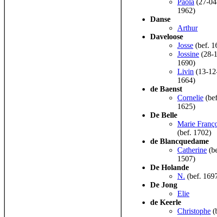
Paola
(27-04
1962)
Danse
Arthur
Daveloose
Josse
(bef. 1
Jossine
(28-1
1690)
Livin
(13-12
1664)
de Baenst
Cornelie
(bef
1625)
De Belle
Marie Franço
(bef. 1702)
de Blancquedame
Catherine
(be
1507)
De Holande
N.
(bef. 169
De Jong
Elie
de Keerle
Christophe
(