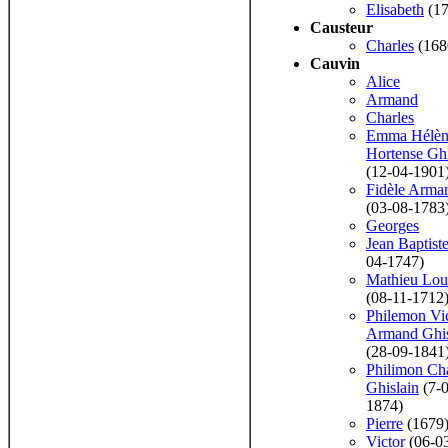
Elisabeth
(17
Causteur
Charles
(168
Cauvin
Alice
Armand
Charles
Emma Hélèn
Hortense Ghi
(12-04-1901
Fidèle Arma
(03-08-1783
Georges
Jean Baptist
04-1747)
Mathieu Lou
(08-11-1712
Philemon Vi
Armand Ghis
(28-09-1841
Philimon Cha
Ghislain
(7-0
1874)
Pierre
(1679
Victor
(06-0