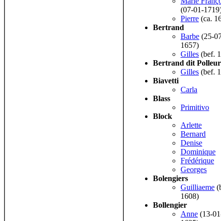
Marie Franço
(07-01-1719
Pierre
(ca. 1
Bertrand
Barbe
(25-07
1657)
Gilles
(bef. 
Bertrand dit Polleur
Gilles
(bef. 
Biavetti
Carla
Blass
Primitivo
Block
Arlette
Bernard
Denise
Dominique
Frédérique
Georges
Bolengiers
Guilliaeme
(
1608)
Bollengier
Anne
(13-01