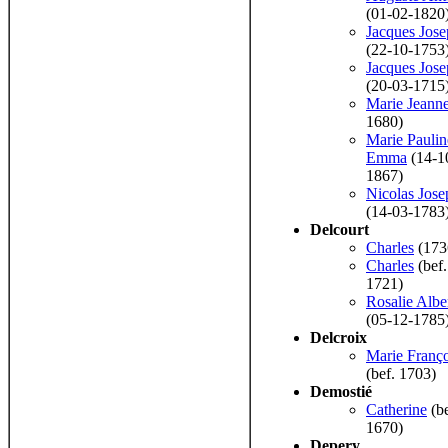
(01-02-1820
Jacques Jos
(22-10-1753
Jacques Jos
(20-03-1715
Marie Jeann
1680)
Marie Paulin
Emma
(14-1
1867)
Nicolas Jose
(14-03-1783
Delcourt
Charles
(173
Charles
(bef.
1721)
Rosalie Albe
(05-12-1785
Delcroix
Marie Franço
(bef. 1703)
Demostié
Catherine
(be
1670)
Depery